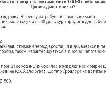
багато їх видів, та ми визначити ТОП-3 найбільших
Цікаво дізнатись які?
 відтінку. На ринку затребуване саме таке мясо.
их раціонах уже на 42 день кури придатні для забою. 
са.
о.
айбільш стрімкий період зростання відбувається в пер
я порода, також, характеризується відносно непоганою
і позиції серед інших бройлерів завдяки неймовірно 
жий на Кобб, але буває, що тіло бройлера не встигає
Б-500.