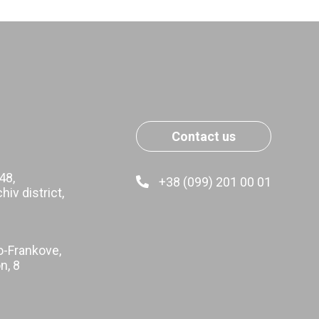
Contact us
48,
+38 (099) 201 00 01
hiv district,
o-Frankove,
on, 8