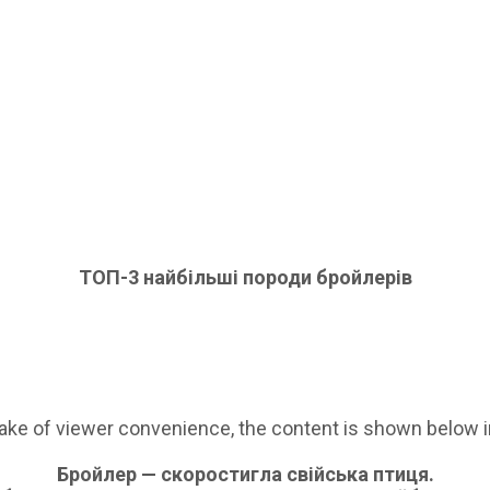
ТОП-3 найбільші породи бройлерів
sake of viewer convenience, the content is shown below in
Бройлер — скоростигла свійська птиця.