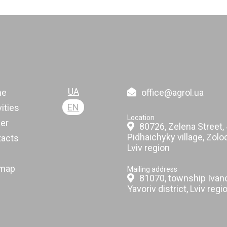
UA
me
office@agrol.ua
EN
vities
Location
er
80726, Zelena Street, 
Pidhaichyky village, Zoloc
tacts
Lviv region
emap
Mailing address
81070, township Ivan
Yavoriv district, Lviv regi