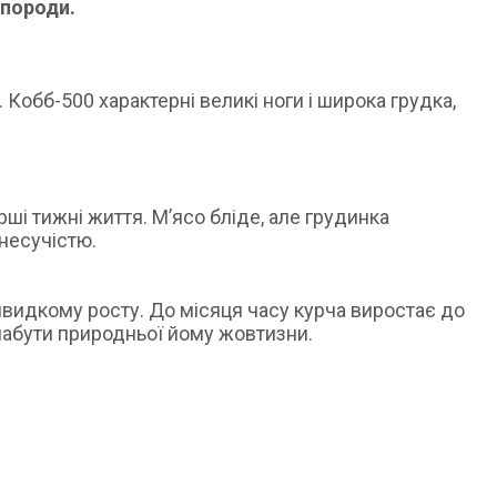
 породи.
Кобб-500 характерні великі ноги і широка грудка,
ші тижні життя. М’ясо бліде, але грудинка
 несучістю.
швидкому росту. До місяця часу курча виростає до
 набути природньої йому жовтизни.