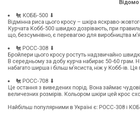
Відомо 
🐔 КОББ-500 ⬇
Відмінна риса цього кросу – шкіра яскраво-жовтого
Курчата Кобб-500 швидко дозрівають, при правильн
що, безсумнівно, є перевагою для виробництва м’я
🐔 РОСС-308 ⬇
Бройлери цього кросу ростуть надзвичайно швидк
В середньому за добу курча набирає 50-60 грам. Н
набагато ширша і більш м’ясиста, ніж у Кобб-ів. Ц
🐔 РОСС-708 ⬇
Це остання з виведених порід. Вона займає чудов
величезних розмірів. Кольором шкіри цей крос схо
Найбільш популярними в Україні є: РОСС-308 і КОБ